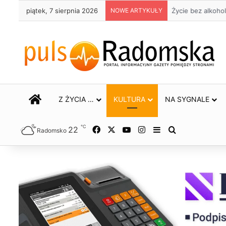
piątek, 7 sierpnia 2026
NOWE ARTYKUŁY
Życie bez alkoho
STRONA GŁÓWNA
Z ŻYCIA …
KULTURA
NA SYGNALE
℃
22
Facebook
X
YouTube
Instagram
Sidebar
Szukaj
Radomsko