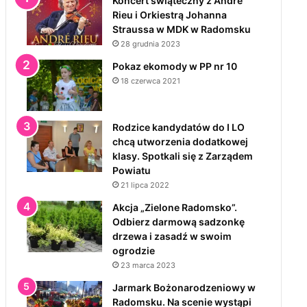
Koncert świąteczny z André
Rieu i Orkiestrą Johanna
Straussa w MDK w Radomsku
28 grudnia 2023
Pokaz ekomody w PP nr 10
18 czerwca 2021
Rodzice kandydatów do I LO
chcą utworzenia dodatkowej
klasy. Spotkali się z Zarządem
Powiatu
21 lipca 2022
Akcja „Zielone Radomsko”.
Odbierz darmową sadzonkę
drzewa i zasadź w swoim
ogrodzie
23 marca 2023
Jarmark Bożonarodzeniowy w
Radomsku. Na scenie wystąpi