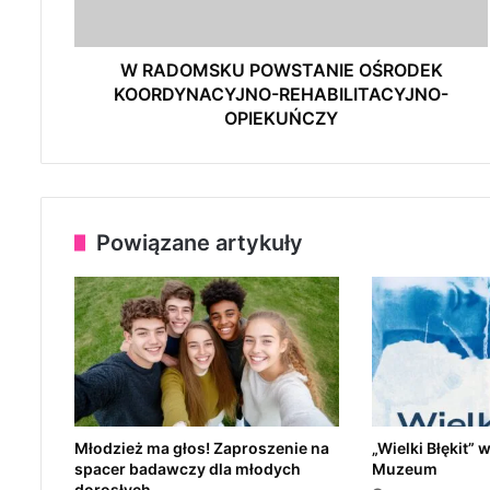
K
U
P
W RADOMSKU POWSTANIE OŚRODEK
O
KOORDYNACYJNO-REHABILITACYJNO-
W
OPIEKUŃCZY
S
T
A
N
I
Powiązane artykuły
E
O
Ś
R
O
D
E
K
K
Młodzież ma głos! Zaproszenie na
„Wielki Błękit
O
spacer badawczy dla młodych
Muzeum
O
dorosłych