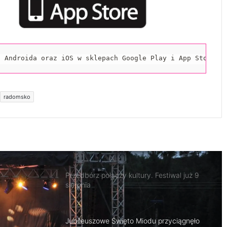
Radomsko zaprasza by podzielić się
wspomnieniami o harcmistrzyni
MDK zaprasza na Festiwal 3xRóżewicz. W
programie trzy wyjątkowe wydarzenia
teatralne
a Androida oraz iOS w sklepach Google Play i App Store.
Kino na Leżakach wraca do Radomska.
Już w niedzielę seans pod gołym niebem
radomsko
Przedbórz połączy kultury. Festiwal już 9
sierpnia
Jubileuszowe Święto Miodu przyciągnęło
tłumy do Gomunic
X Gomunickie Święto Miodu 2026. GOLEC