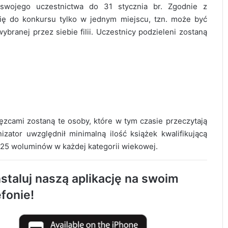
 swojego uczestnictwa do 31 stycznia br. Zgodnie z
ię do konkursu tylko w jednym miejscu, tzn. może być
branej przez siebie filii. Uczestnicy podzieleni zostaną
ęzcami zostaną te osoby, które w tym czasie przeczytają
Święto Ogórka w Kamieńsku przyciągnęło
izator uwzględnił minimalną ilość książek kwalifikującą
tłumy. Powiat nagrodził najlepsze KGW
 25 woluminów w każdej kategorii wiekowej.
Letnie Granie 2026 w Radomsku. O.S.T.R.
staluj naszą aplikację na swoim
i MODELKI zakończą wakacje
efonie!
Pamiętasz druhnę Rosi? Hufiec ZHP