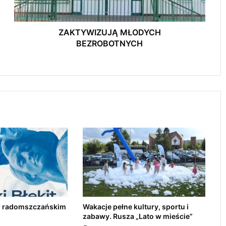
Radomsko zaprasza by podzielić się
Z
wspomnieniami o harcmistrzyni
U
J
ZAKTYWIZUJĄ MŁODYCH
MDK zaprasza na Festiwal 3xRóżewicz. W
Ą
BEZROBOTNYCH
programie trzy wyjątkowe wydarzenia
M
teatralne
Ł
O
D
Kino na Leżakach wraca do Radomska.
Y
Już w niedzielę seans pod gołym niebem
C
H
B
Przedbórz połączy kultury. Festiwal już 9
E
sierpnia
Z
R
O
Jubileuszowe Święto Miodu przyciągnęło
B
tłumy do Gomunic
O
T
” w radomszczańskim
Wakacje pełne kultury, sportu i
N
zabawy. Rusza „Lato w mieście”
Y
X Gomunickie Święto Miodu 2026. GOLEC