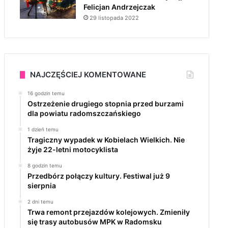
Felicjan Andrzejczak
29 listopada 2022
NAJCZĘŚCIEJ KOMENTOWANE
16 godzin temu
Ostrzeżenie drugiego stopnia przed burzami
dla powiatu radomszczańskiego
1 dzień temu
Tragiczny wypadek w Kobielach Wielkich. Nie
żyje 22-letni motocyklista
8 godzin temu
Przedbórz połączy kultury. Festiwal już 9
sierpnia
2 dni temu
Trwa remont przejazdów kolejowych. Zmieniły
się trasy autobusów MPK w Radomsku