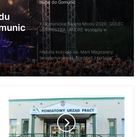
uORKIESTRA i ANDRE wystąpią w
Gomunicach
du
Historia kościoła św. Marii Magdaleny
A i
tematem kolejnej „Niedzieli z historią”
nicach
Godzina „W” i wspólne oddanie hołdu.
Radomsko zaprasza na obchody rocznicy
Powstania Warszawskiego
Święto Ogórka w Kamieńsku przyciągnęło
tłumy. Powiat nagrodził najlepsze KGW
Z
A
Letnie Granie 2026 w Radomsku. O.S.T.R.
K
i MODELKI zakończą wakacje
T
Y
W
Pamiętasz druhnę Rosi? Hufiec ZHP
I