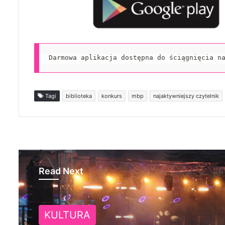
Darmowa aplikacja dostępna do ściągnięcia n
Tagi
biblioteka
konkurs
mbp
najaktywniejszy czytelnik
Read Next
KULTURA