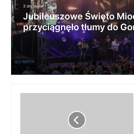
1 tydzień temu
X Gomunickie Święto Mio
2026. GOLEC uORKIESTR
ANDRE wystąpią w Gomu
W
R
A
D
O
M
S