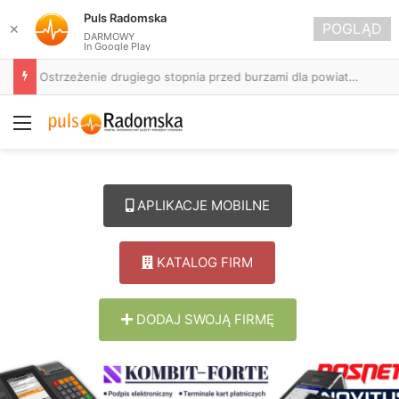
Puls Radomska
POGLĄD
✕
DARMOWY
In Google Play
Około 90 tys. zł na szkolenia pracowników. PUP w Radomsku ogłasza nabór wniosków
Menu
APLIKACJE MOBILNE
KATALOG FIRM
DODAJ SWOJĄ FIRMĘ