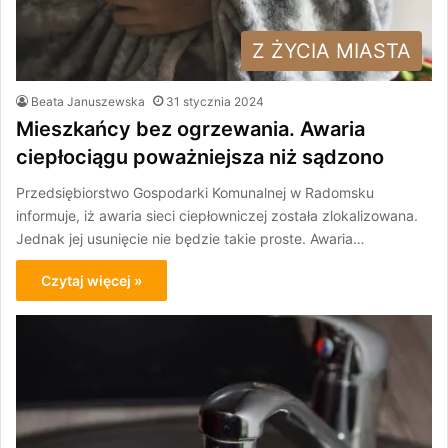
Z ŻYCIA MIASTA
Beata Januszewska
31 stycznia 2024
Mieszkańcy bez ogrzewania. Awaria
ciepłociągu poważniejsza niż sądzono
Przedsiębiorstwo Gospodarki Komunalnej w Radomsku
informuje, iż awaria sieci ciepłowniczej została zlokalizowana.
Jednak jej usunięcie nie będzie takie proste. Awaria…
Czytaj więcej »