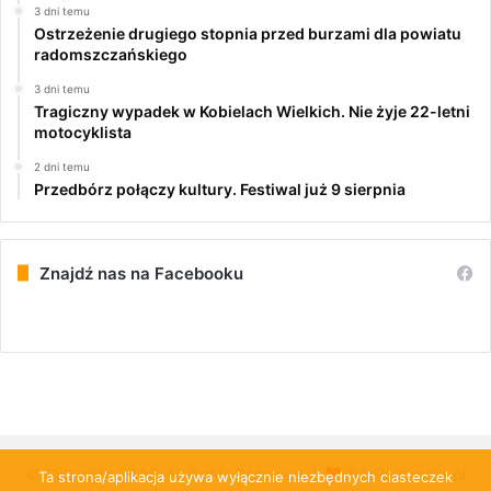
3 dni temu
Ostrzeżenie drugiego stopnia przed burzami dla powiatu
radomszczańskiego
3 dni temu
Tragiczny wypadek w Kobielach Wielkich. Nie żyje 22-letni
motocyklista
2 dni temu
Przedbórz połączy kultury. Festiwal już 9 sierpnia
Znajdź nas na Facebooku
© Copyright 2026, All Rights Reserved |
PulsRadomska.pl
Ta strona/aplikacja używa wyłącznie niezbędnych ciasteczek