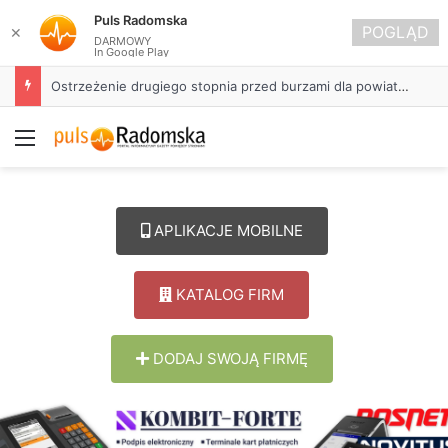
Puls Radomska
POGLĄD
✕
DARMOWY
In Google Play
Ostrzeżenie drugiego stopnia przed burzami dla powiatu radomszczańskiego
Menu
APLIKACJE MOBILNE
KATALOG FIRM
DODAJ SWOJĄ FIRMĘ