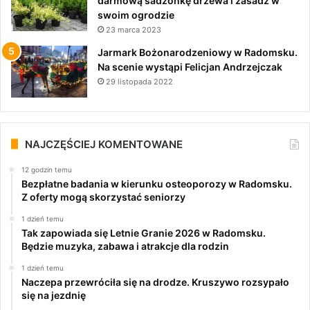
darmową sadzonkę drzewa i zasadź w
swoim ogrodzie
23 marca 2023
Jarmark Bożonarodzeniowy w Radomsku.
Na scenie wystąpi Felicjan Andrzejczak
29 listopada 2022
NAJCZĘŚCIEJ KOMENTOWANE
12 godzin temu
Bezpłatne badania w kierunku osteoporozy w Radomsku.
Z oferty mogą skorzystać seniorzy
1 dzień temu
Tak zapowiada się Letnie Granie 2026 w Radomsku.
Będzie muzyka, zabawa i atrakcje dla rodzin
1 dzień temu
Naczepa przewróciła się na drodze. Kruszywo rozsypało
się na jezdnię