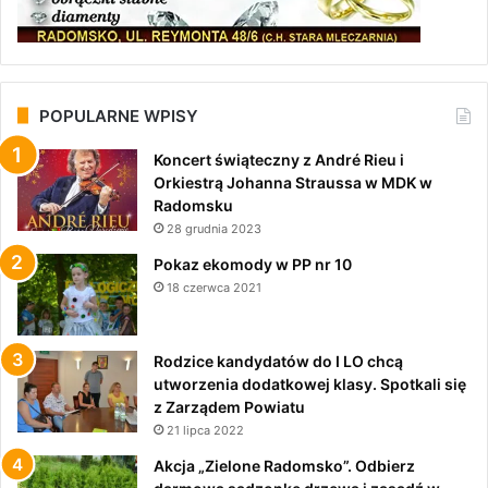
POPULARNE WPISY
Koncert świąteczny z André Rieu i
Orkiestrą Johanna Straussa w MDK w
Radomsku
28 grudnia 2023
Pokaz ekomody w PP nr 10
18 czerwca 2021
Rodzice kandydatów do I LO chcą
utworzenia dodatkowej klasy. Spotkali się
z Zarządem Powiatu
21 lipca 2022
Akcja „Zielone Radomsko”. Odbierz