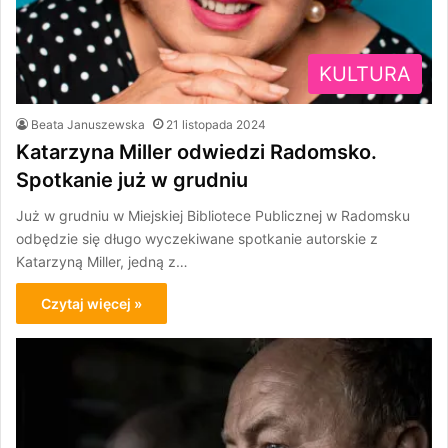
KULTURA
Beata Januszewska
21 listopada 2024
Katarzyna Miller odwiedzi Radomsko.
Spotkanie już w grudniu
Już w grudniu w Miejskiej Bibliotece Publicznej w Radomsku
odbędzie się długo wyczekiwane spotkanie autorskie z
Katarzyną Miller, jedną z…
Czytaj więcej »