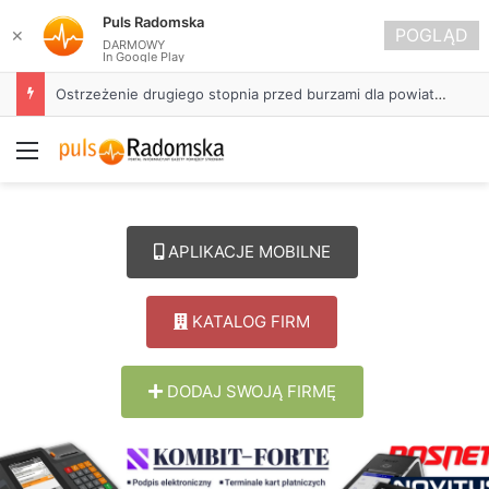
Puls Radomska
POGLĄD
✕
DARMOWY
In Google Play
Około 90 tys. zł na szkolenia pracowników. PUP w Radomsku ogłasza nabór wniosków
Menu
APLIKACJE MOBILNE
KATALOG FIRM
DODAJ SWOJĄ FIRMĘ