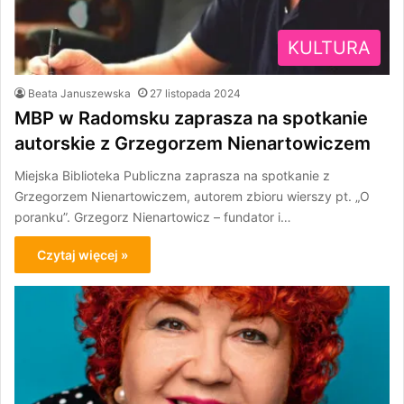
KULTURA
Beata Januszewska
27 listopada 2024
MBP w Radomsku zaprasza na spotkanie
autorskie z Grzegorzem Nienartowiczem
Miejska Biblioteka Publiczna zaprasza na spotkanie z
Grzegorzem Nienartowiczem, autorem zbioru wierszy pt. „O
poranku”. Grzegorz Nienartowicz – fundator i…
Czytaj więcej »