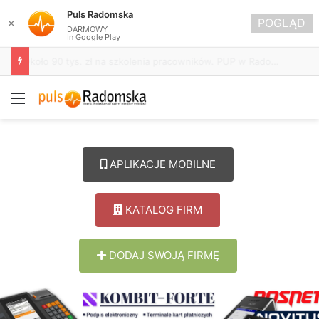
Puls Radomska
POGLĄD
✕
DARMOWY
In Google Play
Życie bez alkoholu – lepszy wybór. Radomsko włącza się w Miesiąc Trzeźwości
Menu
APLIKACJE MOBILNE
KATALOG FIRM
DODAJ SWOJĄ FIRMĘ