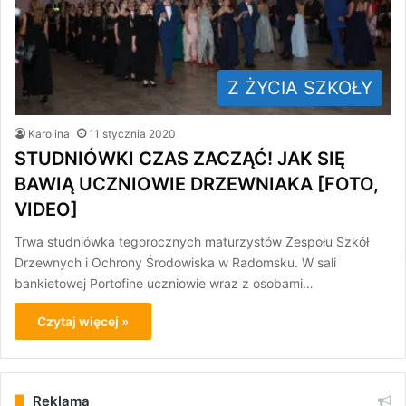
Z ŻYCIA SZKOŁY
Karolina
11 stycznia 2020
STUDNIÓWKI CZAS ZACZĄĆ! JAK SIĘ
BAWIĄ UCZNIOWIE DRZEWNIAKA [FOTO,
VIDEO]
Trwa studniówka tegorocznych maturzystów Zespołu Szkół
Drzewnych i Ochrony Środowiska w Radomsku. W sali
bankietowej Portofine uczniowie wraz z osobami…
Czytaj więcej »
Reklama