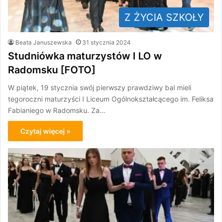
Z ŻYCIA SZKOŁY
Beata Januszewska
31 stycznia 2024
Studniówka maturzystów I LO w
Radomsku [FOTO]
W piątek, 19 stycznia swój pierwszy prawdziwy bal mieli
tegoroczni maturzyści I Liceum Ogólnokształcącego im. Feliksa
Fabianiego w Radomsku. Za…
Czytaj więcej »