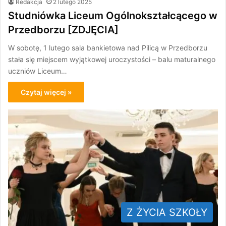
Redakcja
2 lutego 2025
Studniówka Liceum Ogólnokształcącego w
Przedborzu [ZDJĘCIA]
W sobotę, 1 lutego sala bankietowa nad Pilicą w Przedborzu
stała się miejscem wyjątkowej uroczystości – balu maturalnego
uczniów Liceum…
Czytaj więcej »
Z ŻYCIA SZKOŁY