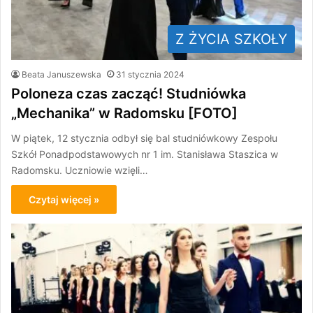
Z ŻYCIA SZKOŁY
Beata Januszewska
31 stycznia 2024
Poloneza czas zacząć! Studniówka
„Mechanika” w Radomsku [FOTO]
W piątek, 12 stycznia odbył się bal studniówkowy Zespołu
Szkół Ponadpodstawowych nr 1 im. Stanisława Staszica w
Radomsku. Uczniowie wzięli…
Czytaj więcej »