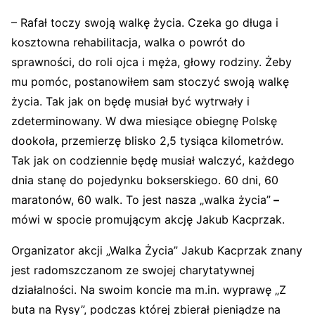
– Rafał toczy swoją walkę życia. Czeka go długa i
kosztowna rehabilitacja, walka o powrót do
sprawności, do roli ojca i męża, głowy rodziny. Żeby
mu pomóc, postanowiłem sam stoczyć swoją walkę
życia. Tak jak on będę musiał być wytrwały i
zdeterminowany. W dwa miesiące obiegnę Polskę
dookoła, przemierzę blisko 2,5 tysiąca kilometrów.
Tak jak on codziennie będę musiał walczyć, każdego
dnia stanę do pojedynku bokserskiego. 60 dni, 60
maratonów, 60 walk. To jest nasza „walka życia”
–
mówi w spocie promującym akcję Jakub Kacprzak.
Organizator akcji „Walka Życia” Jakub Kacprzak znany
jest radomszczanom ze swojej charytatywnej
działalności. Na swoim koncie ma m.in. wyprawę „Z
buta na Rysy”, podczas której zbierał pieniądze na