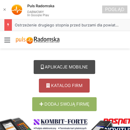
Puls Radomska
POGLĄD
✕
DARMOWY
In Google Play
Ostrzeżenie drugiego stopnia przed burzami dla powiatu radomszczańskiego
Menu
APLIKACJE MOBILNE
KATALOG FIRM
DODAJ SWOJĄ FIRMĘ