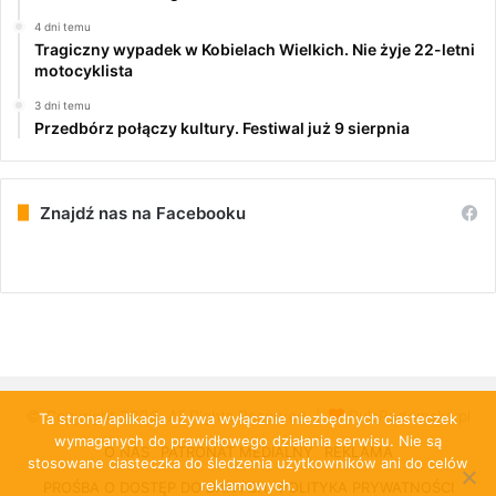
4 dni temu
Tragiczny wypadek w Kobielach Wielkich. Nie żyje 22-letni
motocyklista
3 dni temu
Przedbórz połączy kultury. Festiwal już 9 sierpnia
Znajdź nas na Facebooku
© Copyright 2026, All Rights Reserved |
PulsRadomska.pl
Ta strona/aplikacja używa wyłącznie niezbędnych ciasteczek
wymaganych do prawidłowego działania serwisu. Nie są
O NAS
PATRONAT MEDIALNY
REKLAMA
stosowane ciasteczka do śledzenia użytkowników ani do celów
reklamowych.
PROŚBA O DOSTĘP DO DANYCH
POLITYKA PRYWATNOŚCI