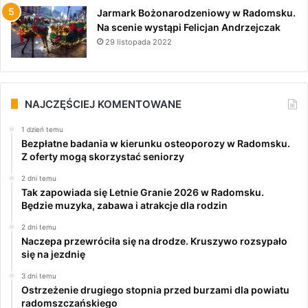
Jarmark Bożonarodzeniowy w Radomsku.
Na scenie wystąpi Felicjan Andrzejczak
29 listopada 2022
NAJCZĘŚCIEJ KOMENTOWANE
1 dzień temu
Bezpłatne badania w kierunku osteoporozy w Radomsku.
Z oferty mogą skorzystać seniorzy
2 dni temu
Tak zapowiada się Letnie Granie 2026 w Radomsku.
Będzie muzyka, zabawa i atrakcje dla rodzin
2 dni temu
Naczepa przewróciła się na drodze. Kruszywo rozsypało
się na jezdnię
3 dni temu
Ostrzeżenie drugiego stopnia przed burzami dla powiatu
radomszczańskiego