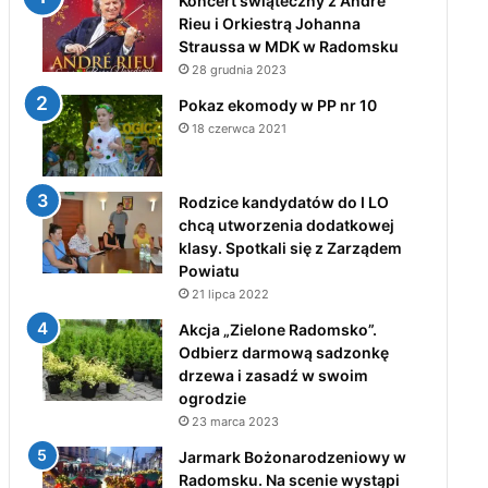
Koncert świąteczny z André
Rieu i Orkiestrą Johanna
Straussa w MDK w Radomsku
28 grudnia 2023
Pokaz ekomody w PP nr 10
18 czerwca 2021
Rodzice kandydatów do I LO
chcą utworzenia dodatkowej
klasy. Spotkali się z Zarządem
Powiatu
21 lipca 2022
Akcja „Zielone Radomsko”.
Odbierz darmową sadzonkę
drzewa i zasadź w swoim
ogrodzie
23 marca 2023
Jarmark Bożonarodzeniowy w
Radomsku. Na scenie wystąpi