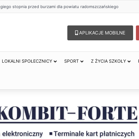
zł na szkolenia pracowników. PUP w Radomsku ogłasza nabór wniosków
APLIKACJE MOBILNE
LOKALNI SPOŁECZNICY
SPORT
Z ŻYCIA SZKOŁY