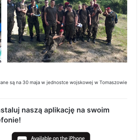
Rozwój CKZ w Drzewniaku
owane są na 30 maja w jednostce wojskowej w Tomaszowie
Uczniowie Drzewniaka „Poznają Polskę”
staluj naszą aplikację na swoim
Uczniowie Drzewniaka na praktykach w
efonie!
Czechach