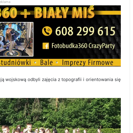
eklama
ą wojskową odbyli zajęcia z topografii i orientowania się