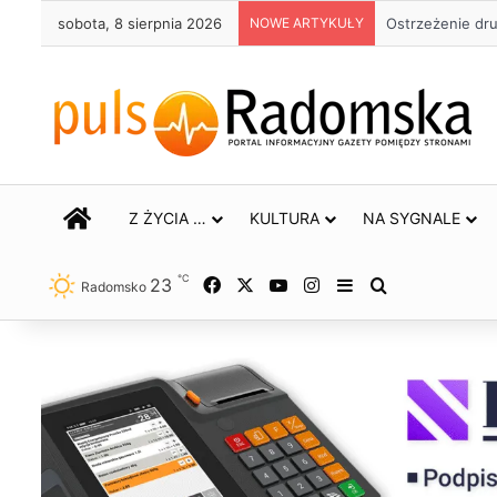
sobota, 8 sierpnia 2026
NOWE ARTYKUŁY
Około 90 tys. 
STRONA GŁÓWNA
Z ŻYCIA …
KULTURA
NA SYGNALE
℃
23
Facebook
X
YouTube
Instagram
Sidebar
Szukaj
Radomsko