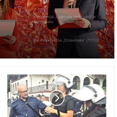
ska,
Bal maturzystów „Drzewniaka” [FOTO]
Rozwój CKZ w Drzewniaku
w
Uczniowie Drzewniaka „Poznają Polskę”
Uczniowie Drzewniaka na praktykach w
Ć
Czechach
W
I
C
Uczniowie Drzewniaka na stażu w
Z
Czechach
E
N
I