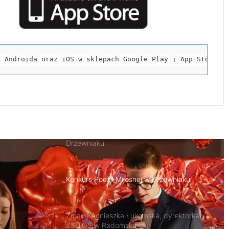
Uczniowie Drzewniaka na stażu w
Czechach
Uroczyste ślubowanie w ZSDiOŚ
a Androida oraz iOS w sklepach Google Play i App Store.
Nowoczesna edukacja zawodowa w
Drzewniaku
Konkurs Poezji Miłosnej w Drzewniaku
Zmarła Agnieszka Łukomska, dyrektorka
ZSDiOŚ w Radomsku
Konferencja „Logistyka dziś i jutro” w
Drzewniaku