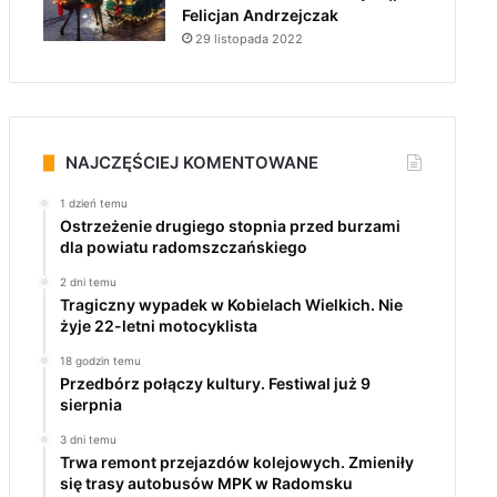
Felicjan Andrzejczak
29 listopada 2022
NAJCZĘŚCIEJ KOMENTOWANE
1 dzień temu
Ostrzeżenie drugiego stopnia przed burzami
dla powiatu radomszczańskiego
2 dni temu
Tragiczny wypadek w Kobielach Wielkich. Nie
żyje 22-letni motocyklista
18 godzin temu
Przedbórz połączy kultury. Festiwal już 9
sierpnia
3 dni temu
Trwa remont przejazdów kolejowych. Zmieniły
się trasy autobusów MPK w Radomsku