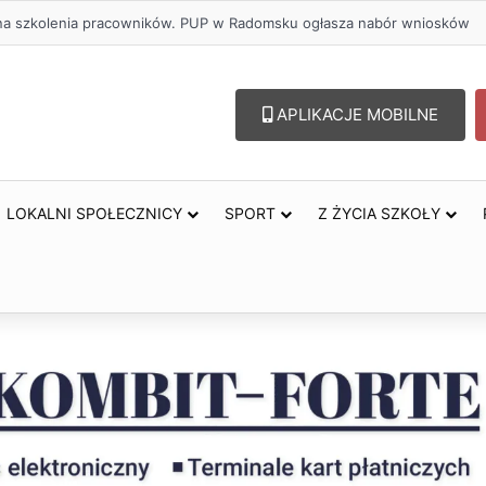
ł na szkolenia pracowników. PUP w Radomsku ogłasza nabór wniosków
APLIKACJE MOBILNE
LOKALNI SPOŁECZNICY
SPORT
Z ŻYCIA SZKOŁY