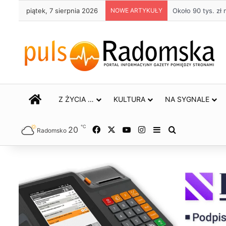
piątek, 7 sierpnia 2026
NOWE ARTYKUŁY
Około 90 tys. z
STRONA GŁÓWNA
Z ŻYCIA …
KULTURA
NA SYGNALE
℃
20
Facebook
X
YouTube
Instagram
Sidebar
Szukaj
Radomsko