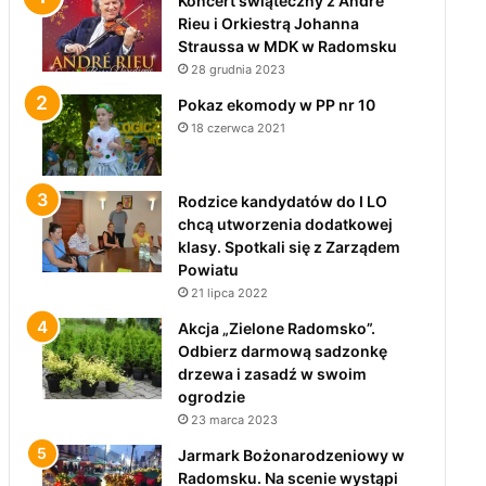
Koncert świąteczny z André
Rieu i Orkiestrą Johanna
Straussa w MDK w Radomsku
28 grudnia 2023
Pokaz ekomody w PP nr 10
18 czerwca 2021
Rodzice kandydatów do I LO
chcą utworzenia dodatkowej
klasy. Spotkali się z Zarządem
Powiatu
21 lipca 2022
Akcja „Zielone Radomsko”.
Odbierz darmową sadzonkę
drzewa i zasadź w swoim
ogrodzie
23 marca 2023
Jarmark Bożonarodzeniowy w
Radomsku. Na scenie wystąpi